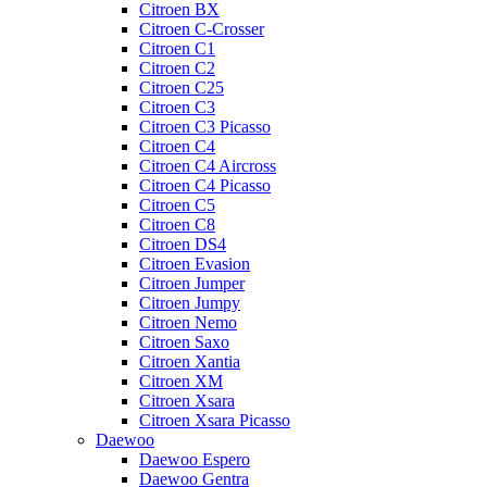
Citroen BX
Citroen C-Crosser
Citroen C1
Citroen C2
Citroen C25
Citroen C3
Citroen C3 Picasso
Citroen C4
Citroen C4 Aircross
Citroen C4 Picasso
Citroen C5
Citroen C8
Citroen DS4
Citroen Evasion
Citroen Jumper
Citroen Jumpy
Citroen Nemo
Citroen Saxo
Citroen Xantia
Citroen XM
Citroen Xsara
Citroen Xsara Picasso
Daewoo
Daewoo Espero
Daewoo Gentra