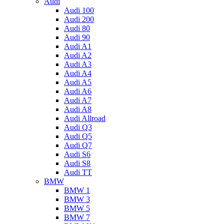
Audi
Audi 100
Audi 200
Audi 80
Audi 90
Audi A1
Audi A2
Audi A3
Audi A4
Audi A5
Audi A6
Audi A7
Audi A8
Audi Allroad
Audi Q3
Audi Q5
Audi Q7
Audi S6
Audi S8
Audi TT
BMW
BMW 1
BMW 3
BMW 5
BMW 7