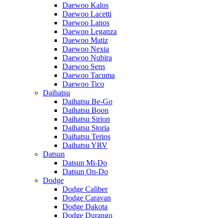
Daewoo Kalos
Daewoo Lacetti
Daewoo Lanos
Daewoo Leganza
Daewoo Matiz
Daewoo Nexia
Daewoo Nubira
Daewoo Sens
Daewoo Tacuma
Daewoo Tico
Daihatsu
Daihatsu Be-Go
Daihatsu Boon
Daihatsu Sirion
Daihatsu Storia
Daihatsu Terios
Daihatsu YRV
Datsun
Datsun Mi-Do
Datsun On-Do
Dodge
Dodge Caliber
Dodge Caravan
Dodge Dakota
Dodge Durango