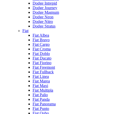
Dodge Intrepid
Dodge Journey
Dodge Magnum
Dodge Neon
Dodge Nitro
Dodge Stratus
Fiat
Fiat Albea
Fiat Bravo
Fiat Cargo
Fiat Croma
Fiat Doblo
Fiat Ducato
Fiat Fiorino
Fiat Freemont
Fiat Fullback
Fiat Linea
Fiat Marea
Fiat Maxi
Fiat Multipla
Fiat Palio
Fiat Panda
Fiat Panorama
Fiat Punto
Fiat Qubo