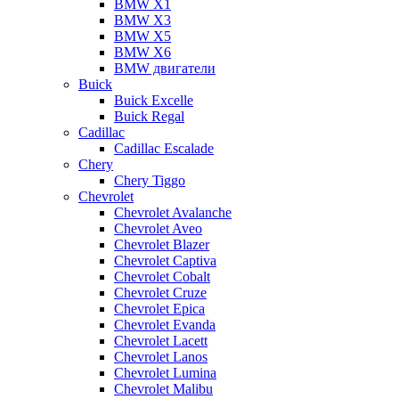
BMW X1
BMW X3
BMW X5
BMW X6
BMW двигатели
Buick
Buick Excelle
Buick Regal
Cadillac
Cadillac Escalade
Chery
Chery Tiggo
Chevrolet
Chevrolet Avalanche
Chevrolet Aveo
Chevrolet Blazer
Chevrolet Captiva
Chevrolet Cobalt
Chevrolet Cruze
Chevrolet Epica
Chevrolet Evanda
Chevrolet Lacett
Chevrolet Lanos
Chevrolet Lumina
Chevrolet Malibu