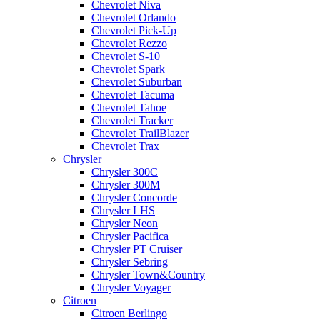
Chevrolet Niva
Chevrolet Orlando
Chevrolet Pick-Up
Chevrolet Rezzo
Chevrolet S-10
Chevrolet Spark
Chevrolet Suburban
Chevrolet Tacuma
Chevrolet Tahoe
Chevrolet Tracker
Chevrolet TrailBlazer
Chevrolet Trax
Chrysler
Chrysler 300C
Chrysler 300M
Chrysler Concorde
Chrysler LHS
Chrysler Neon
Chrysler Pacifica
Chrysler PT Cruiser
Chrysler Sebring
Chrysler Town&Country
Chrysler Voyager
Citroen
Citroen Berlingo