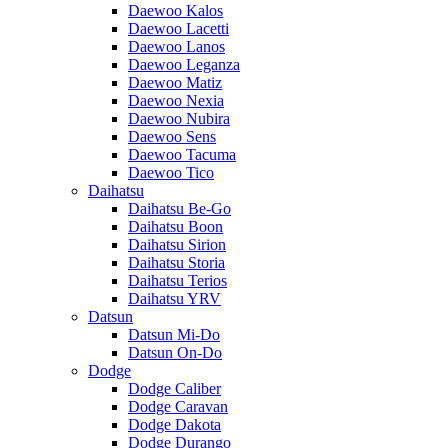
Daewoo Kalos
Daewoo Lacetti
Daewoo Lanos
Daewoo Leganza
Daewoo Matiz
Daewoo Nexia
Daewoo Nubira
Daewoo Sens
Daewoo Tacuma
Daewoo Tico
Daihatsu
Daihatsu Be-Go
Daihatsu Boon
Daihatsu Sirion
Daihatsu Storia
Daihatsu Terios
Daihatsu YRV
Datsun
Datsun Mi-Do
Datsun On-Do
Dodge
Dodge Caliber
Dodge Caravan
Dodge Dakota
Dodge Durango