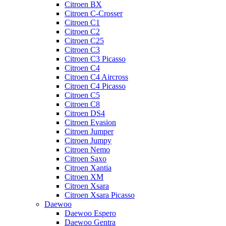
Citroen BX
Citroen C-Crosser
Citroen C1
Citroen C2
Citroen C25
Citroen C3
Citroen C3 Picasso
Citroen C4
Citroen C4 Aircross
Citroen C4 Picasso
Citroen C5
Citroen C8
Citroen DS4
Citroen Evasion
Citroen Jumper
Citroen Jumpy
Citroen Nemo
Citroen Saxo
Citroen Xantia
Citroen XM
Citroen Xsara
Citroen Xsara Picasso
Daewoo
Daewoo Espero
Daewoo Gentra