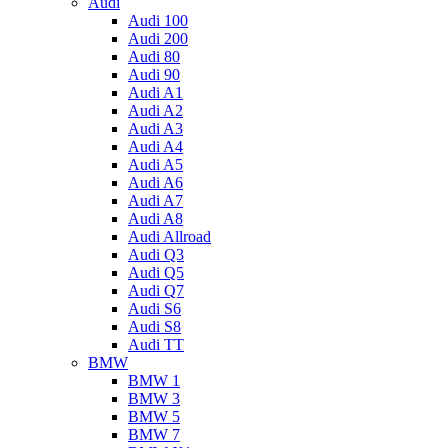
Audi
Audi 100
Audi 200
Audi 80
Audi 90
Audi A1
Audi A2
Audi A3
Audi A4
Audi A5
Audi A6
Audi A7
Audi A8
Audi Allroad
Audi Q3
Audi Q5
Audi Q7
Audi S6
Audi S8
Audi TT
BMW
BMW 1
BMW 3
BMW 5
BMW 7