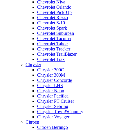
Chevrolet Niva
Chevrolet Orlando
Chevrolet Pick-Up
Chevrolet Rezzo
Chevrolet S-10
Chevrolet Spark
Chevrolet Suburban
Chevrolet Tacuma
Chevrolet Tahoe
Chevrolet Tracker
Chevrolet TrailBlazer
Chevrolet Trax
Chrysler
Chrysler 300C
Chrysler 300M
Chrysler Concorde
Chrysler LHS
Chrysler Neon
Chrysler Pacifica
Chrysler PT Cruiser
Chrysler Sebring
Chrysler Town&Country
Chrysler Voyager
Citroen
Citroen Berlingo