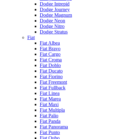
Dodge Intrepid
Dodge Journey
Dodge Magnum
Dodge Neon
Dodge Nitro
Dodge Stratus
Fiat
Fiat Albea
Fiat Bravo
Fiat Cargo
Fiat Croma
Fiat Doblo
Fiat Ducato
Fiat Fiorino
Fiat Freemont
Fiat Fullback
Fiat Linea
Fiat Marea
Fiat Maxi
Fiat Multipla
Fiat Palio
Fiat Panda
Fiat Panorama
Fiat Punto
Fiat Qubo