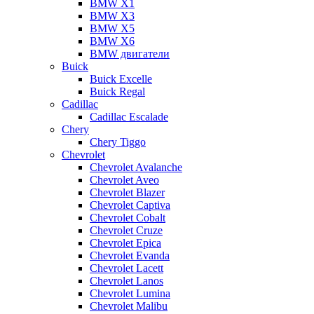
BMW X1
BMW X3
BMW X5
BMW X6
BMW двигатели
Buick
Buick Excelle
Buick Regal
Cadillac
Cadillac Escalade
Chery
Chery Tiggo
Chevrolet
Chevrolet Avalanche
Chevrolet Aveo
Chevrolet Blazer
Chevrolet Captiva
Chevrolet Cobalt
Chevrolet Cruze
Chevrolet Epica
Chevrolet Evanda
Chevrolet Lacett
Chevrolet Lanos
Chevrolet Lumina
Chevrolet Malibu