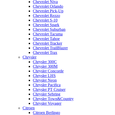
Chevrolet Niva
Chevrolet Orlando
Chevrolet Pick-Up
Chevrolet Rezzo
Chevrolet S-10
Chevrolet Spark
Chevrolet Suburban
Chevrolet Tacuma
Chevrolet Tahoe
Chevrolet Tracker
Chevrolet TrailBlazer
Chevrolet Trax
Chrysler
Chrysler 300C
Chrysler 300M
Chrysler Concorde
Chrysler LHS
Chrysler Neon
Chrysler Pacifica
Chrysler PT Cruiser
Chrysler Sebring
Chrysler Town&Country
Chrysler Voyager
Citroen
Citroen Berlingo