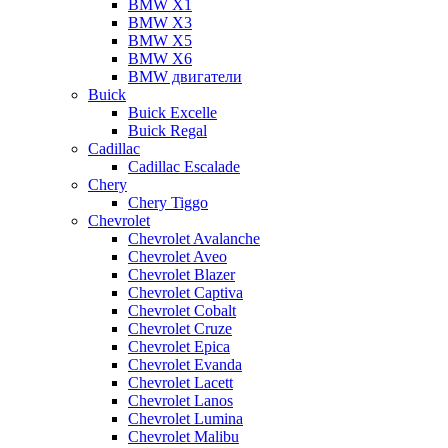
BMW X1
BMW X3
BMW X5
BMW X6
BMW двигатели
Buick
Buick Excelle
Buick Regal
Cadillac
Cadillac Escalade
Chery
Chery Tiggo
Chevrolet
Chevrolet Avalanche
Chevrolet Aveo
Chevrolet Blazer
Chevrolet Captiva
Chevrolet Cobalt
Chevrolet Cruze
Chevrolet Epica
Chevrolet Evanda
Chevrolet Lacett
Chevrolet Lanos
Chevrolet Lumina
Chevrolet Malibu