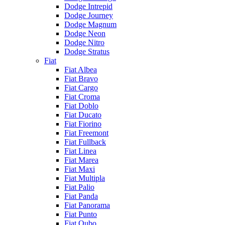
Dodge Intrepid
Dodge Journey
Dodge Magnum
Dodge Neon
Dodge Nitro
Dodge Stratus
Fiat
Fiat Albea
Fiat Bravo
Fiat Cargo
Fiat Croma
Fiat Doblo
Fiat Ducato
Fiat Fiorino
Fiat Freemont
Fiat Fullback
Fiat Linea
Fiat Marea
Fiat Maxi
Fiat Multipla
Fiat Palio
Fiat Panda
Fiat Panorama
Fiat Punto
Fiat Qubo