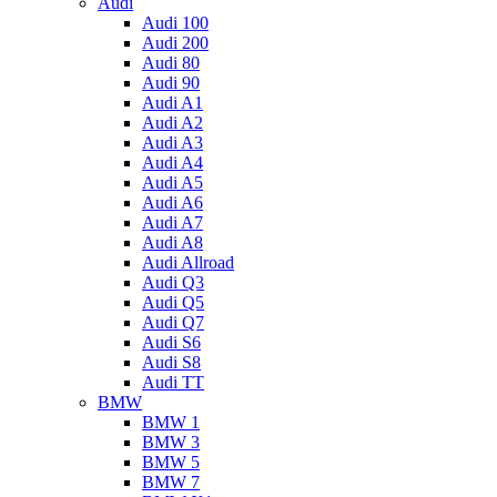
Audi
Audi 100
Audi 200
Audi 80
Audi 90
Audi A1
Audi A2
Audi A3
Audi A4
Audi A5
Audi A6
Audi A7
Audi A8
Audi Allroad
Audi Q3
Audi Q5
Audi Q7
Audi S6
Audi S8
Audi TT
BMW
BMW 1
BMW 3
BMW 5
BMW 7