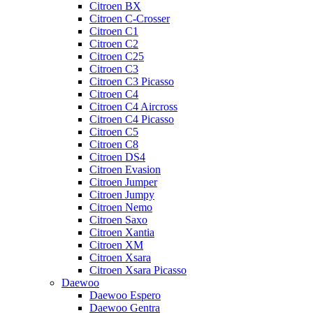
Citroen BX
Citroen C-Crosser
Citroen C1
Citroen C2
Citroen C25
Citroen C3
Citroen C3 Picasso
Citroen C4
Citroen C4 Aircross
Citroen C4 Picasso
Citroen C5
Citroen C8
Citroen DS4
Citroen Evasion
Citroen Jumper
Citroen Jumpy
Citroen Nemo
Citroen Saxo
Citroen Xantia
Citroen XM
Citroen Xsara
Citroen Xsara Picasso
Daewoo
Daewoo Espero
Daewoo Gentra