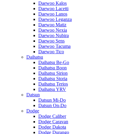
Daewoo Kalos
Daewoo Lacetti
Daewoo Lanos
Daewoo Leganza
Daewoo Matiz
Daewoo Nexia
Daewoo Nubira
Daewoo Sens
Daewoo Tacuma
Daewoo Tico
Daihatsu
Daihatsu Be-Go
Daihatsu Boon
Daihatsu Sirion
Daihatsu Storia
Daihatsu Terios
Daihatsu YRV
Datsun
Datsun Mi-Do
Datsun On-Do
Dodge
Dodge Caliber
Dodge Caravan
Dodge Dakota
Dodge Durango