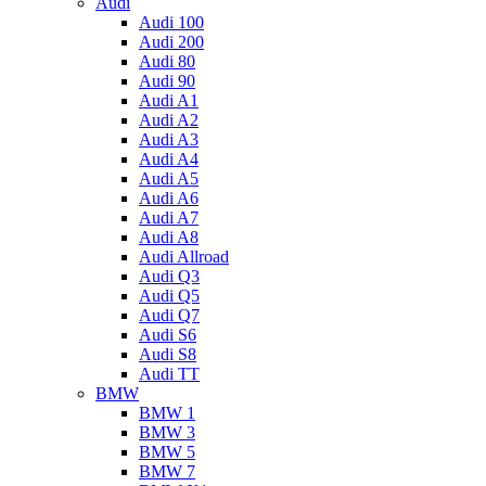
Audi
Audi 100
Audi 200
Audi 80
Audi 90
Audi A1
Audi A2
Audi A3
Audi A4
Audi A5
Audi A6
Audi A7
Audi A8
Audi Allroad
Audi Q3
Audi Q5
Audi Q7
Audi S6
Audi S8
Audi TT
BMW
BMW 1
BMW 3
BMW 5
BMW 7