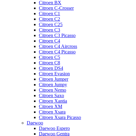
Citroen BX
Citroen C-Crosser
Citroen C1
Citroen C2
Citroen C25
Citroen C3
Citroen C3 Picasso
Citroen C4
Citroen C4 Aircross
Citroen C4 Picasso
Citroen C5
Citroen C8
Citroen DS4
Citroen Evasion
Citroen Jumper
Citroen Jumpy
Citroen Nemo
Citroen Saxo
Citroen Xantia
Citroen XM
Citroen Xsara
Citroen Xsara Picasso
Daewoo
Daewoo Espero
Daewoo Gentra