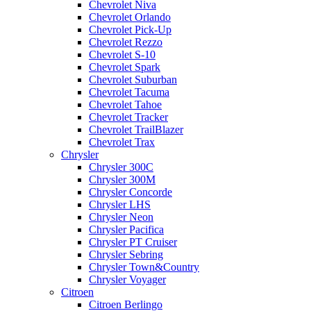
Chevrolet Niva
Chevrolet Orlando
Chevrolet Pick-Up
Chevrolet Rezzo
Chevrolet S-10
Chevrolet Spark
Chevrolet Suburban
Chevrolet Tacuma
Chevrolet Tahoe
Chevrolet Tracker
Chevrolet TrailBlazer
Chevrolet Trax
Chrysler
Chrysler 300C
Chrysler 300M
Chrysler Concorde
Chrysler LHS
Chrysler Neon
Chrysler Pacifica
Chrysler PT Cruiser
Chrysler Sebring
Chrysler Town&Country
Chrysler Voyager
Citroen
Citroen Berlingo