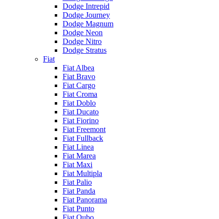
Dodge Intrepid
Dodge Journey
Dodge Magnum
Dodge Neon
Dodge Nitro
Dodge Stratus
Fiat
Fiat Albea
Fiat Bravo
Fiat Cargo
Fiat Croma
Fiat Doblo
Fiat Ducato
Fiat Fiorino
Fiat Freemont
Fiat Fullback
Fiat Linea
Fiat Marea
Fiat Maxi
Fiat Multipla
Fiat Palio
Fiat Panda
Fiat Panorama
Fiat Punto
Fiat Qubo